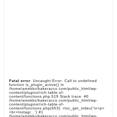
Fatal error
: Uncaught Error: Call to undefined
function is_plugin_active() in
/home/amekko/kakeracco.com/public_html/wp-
content/plugins/rich-table-of-
content/functions.php:519 Stack trace: #0
/home/amekko/kakeracco.com/public_html/wp-
content/plugins/rich-table-of-
content/functions.php(653): rtoc_get_index('\n<p>
<br>Instagr...') #1
/home/amekko/kakeracco.com/public_html/wp-