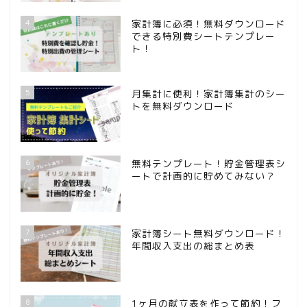
4
家計簿に必須！無料ダウンロード
できる特別費シートテンプレー
ト！
5
月集計に便利！家計簿集計のシー
トを無料ダウンロード
6
無料テンプレート！貯金管理表シ
ートで計画的に貯めてみない？
7
家計簿シート無料ダウンロード！
年間収入支出の総まとめ表
8
1ヶ月の献立表を作って節約！フ