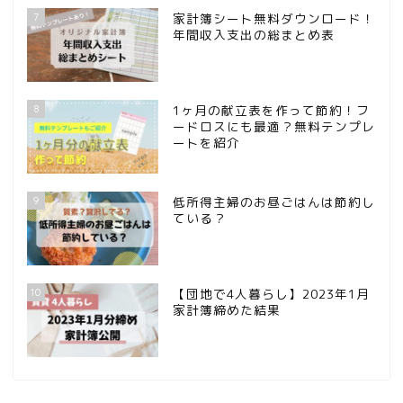
7
家計簿シート無料ダウンロード！
年間収入支出の総まとめ表
8
1ヶ月の献立表を作って節約！フ
ードロスにも最適？無料テンプレ
ートを紹介
9
低所得主婦のお昼ごはんは節約し
ている？
10
【団地で4人暮らし】2023年1月
家計簿締めた結果